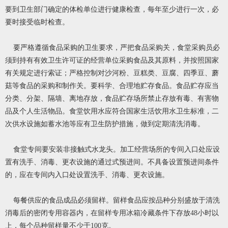
要到卫生部门确定的体检单位进行健康检查，每年至少进行一次，必
要时接受临时检查。
要严格遵循食品采购的卫生要求，严把食品采购关，食堂采购员必
须到持有有效卫生许可证的经营单位采购食品及其原料，并按照国家
有关规定进行索证；严格控制对沙河粉、豆糕类、豆腐、四季豆、蘑
菇等食品的采购和制作关。要科学、合理地贮存食品。食品贮存应当
分类、分架、隔墙、离地存放，食品贮存场所禁止存放有毒、有害物
品及个人生活物品。食堂饮用水应符合国家生活饮用水卫生标准，二
次供水设施如蓄水池等应有卫生防护措施，做到定期清洗消毒。
食堂专间要安装非接触式水龙头。加工经营场所的专间入口处应设
置有洗手、消毒、更衣设施的通过式预进间。不具备设置预进间条件
的，应在专间内入口处设置洗手、消毒、更衣设施。
每餐供应的食品成品必须留样。留样食品应按品种分别盛放于清洗
消毒后的密闭专用容器内，在留样专用冰箱冷藏条件下存放48小时以
上，每个品种留样量不少于100克。