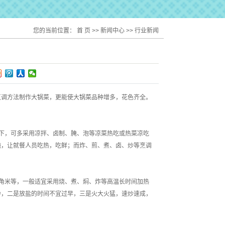
您的当前位置：
首 页
>>
新闻中心
>>
行业新闻
烹调方法制作大锅菜，更能使大锅菜品种增多，花色齐全。
下，可多采用凉拌、卤制、腌、泡等凉菜热吃或热菜凉吃
施，让就餐人员吃热，吃鲜；而炸、煎、煮、卤、炒等烹调
角米等，一般适宜采用烧、煮、焖、炸等高温长时间加热
炒，二是放盐的时间不宜过早，三是火大火猛，速炒速成，