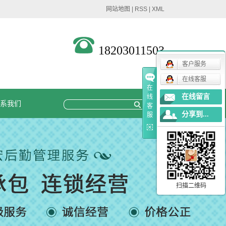
网站地图
|
RSS
|
XML
18203011503
客户服务
在线客服
在
在线留言
线
系我们
客
分享到...
服
扫描二维码