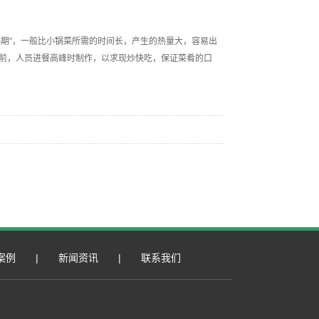
熟期”，一般比小锅菜所需的时间长，产生的热量大，容易出
餐前，人员进餐高峰时制作，以求现炒快吃，保证菜肴的口
案例
|
新闻资讯
|
联系我们