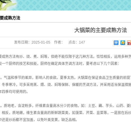
要成熟方法
大锅菜的主要成熟方法
发布日期：
2025-01-05
作者：
点击：
147
要成熟方法有炒、烧、煮、焖等，但绝不能仅限于这几种方法。恰恰相反，运用多种
现一个厨师的技艺和技能，厨师在确定具体烹调方法时，要考虑以下几个因素：
素。气温和季节的差异，影响人的食欲。夏季太热，大锅菜在保证食品卫生质量的前提
；冬季寒冷，可多采用蒸、煨、烧、焖等保鲜、保暖的烹调方法，并采用适当保温措
年四季均可使用的。
地。质地老，含淀粉多，纤维素含量高水分少的食物。如：土豆、藕、芋头、山药、菱
；相反，质地嫩，维生素含量高的新鲜蔬菜类，如菠菜、芹菜、韭菜等，一是放在后
中还是炒后都不宜加盖，以免叶类变黄，缺乏品相。