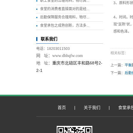
职工食堂的合理用料，物尽其...
3、原料形
食堂的消费者直接面对的是经...
后勤保障服务合理用料，物尽...
4、时间。
现“沤熟”
食堂承包之成熟创新，方法多...
感和色泽。
联系我们
电话：18203011503
相关标签：
网 址：
www.dhhqfw.com
重庆市北碚区丰和路68号2-
地 址：
上一篇：
平衡
2-1
下一篇：
后勤
首页
|
关于我们
|
食堂承