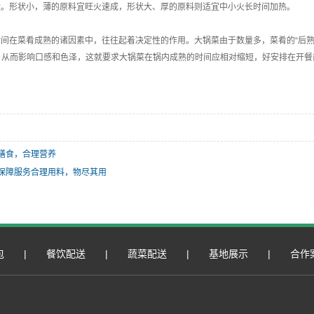
状。形状小，薄的原料宜旺火速成，形状大、厚的原料则适宜中小火长时间加热。
时间在菜肴成熟的诸因素中，往往起着决定性的作用。大锅菜由于数量多，菜肴的“后
状，从而影响口感和色泽，这就要求大锅菜在锅内成熟的时间应相对缩短，好安排在开
膳食，合理营养
保障服务合理用料，物尽其用
包
|
餐饮配送
|
蔬菜配送
|
基地展示
|
合作